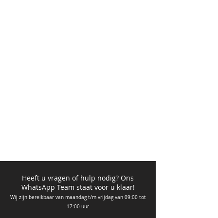
Heeft u vragen of hulp nodig? Ons
WhatsApp Team staat voor u klaar!
Wij zijn bere
ikbaar van ma
andag t/m vrijdag van 09
:00 tot
17:00 uur