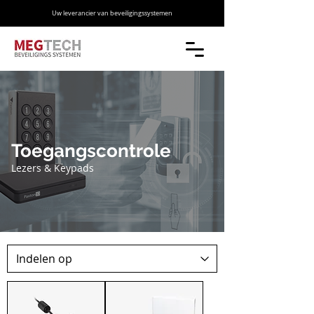
Uw leverancier van beveiligingssystemen
Toegangscontrole
Lezers & Keypads