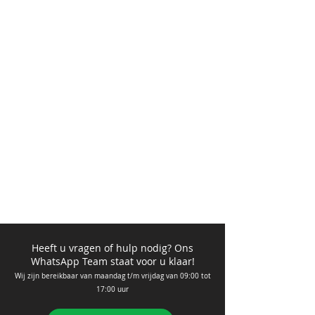
Heeft u vragen of hulp nodig? Ons
WhatsApp Team staat voor u klaar!
Wij zijn bere
ikbaar van ma
andag t/m vrijdag van 09
:00 tot
17:00 uur