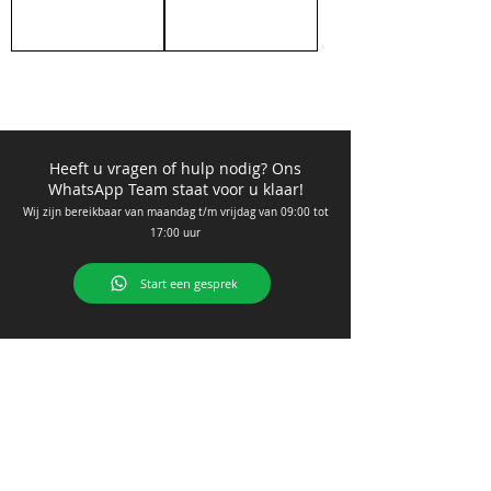
Heeft u vragen of hulp nodig? Ons
WhatsApp Team staat voor u klaar!
Wij zijn bere
ikbaar van ma
andag t/m vrijdag van 09
:00 tot
17:00 uur
Start een gesprek
Contact
MegTech B.V.
Franciscusweg 10A - 12
1216 SK Hilversum