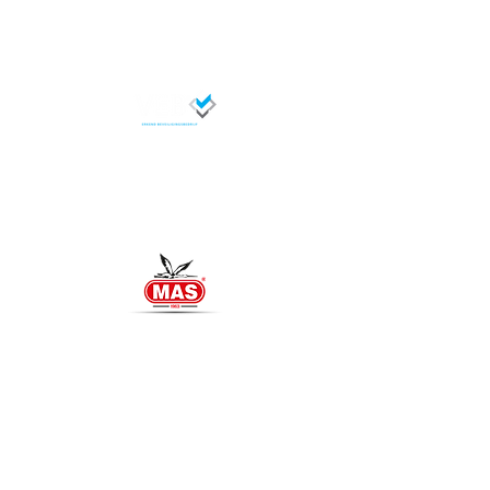
FAQ
MegTech Beveiliging is een erkend
beveiligingsbedrijf dat
geregistreerd staat bij de VEB met
het lidnummer : 18462
MAS Intercom
Officiële importeur van Benelux
Meer weten >>
MegTech Light Solutions