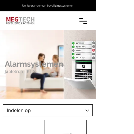
Uw leverancier van beveiligingssystemen
Alarmsystemen
Jablotron - KIT's