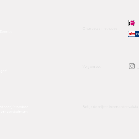
Onze betaalmethodes :
n Benelux
Volg ons op :
ngen!
Bekijk de prijzen in een ander valuta 
nd bedrijf waardoor
ieden aan studenten.