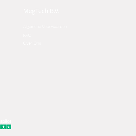
MegTech B.V.
Algemene Voorwaarden
FAQ
Over Ons