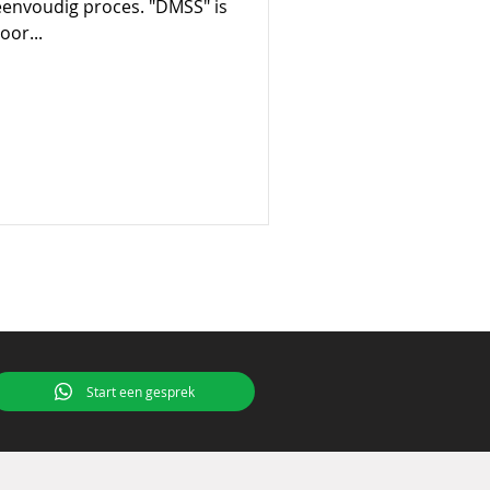
j eenvoudig proces. "DMSS" is
oor...
Start een gesprek