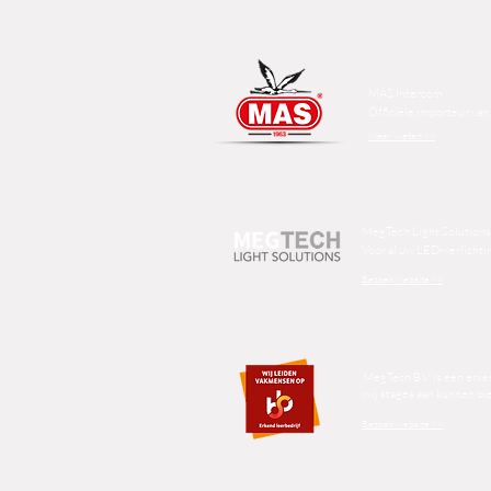
MAS Intercom
Officiële importeur va
Meer weten >>
MegTech Light Solutions
Voor al uw LED-verlichti
Bezoek website >>
MegTech B.V. is een erke
wij stages aan kunnen b
Bezoek website >>