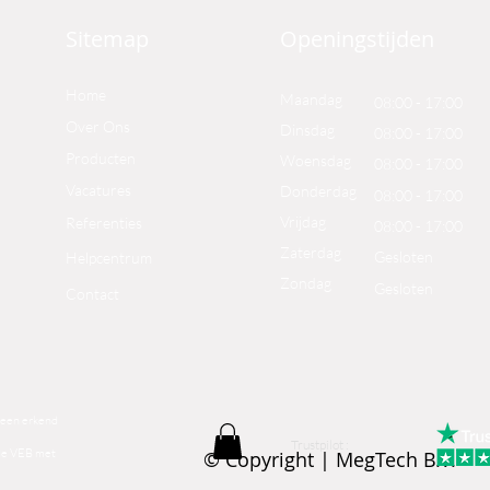
Sitemap
Openingstijden
Home
Maandag
08:00 - 17:00
Over Ons
Dinsdag
08:00 - 17:00
Producten
Woensdag
08:00 - 17:00
Vacatures
Donderdag
08:00 - 17:00
Vrijdag
Referenties
08:00 - 17:00
Zaterdag
Gesloten
Helpcentrum
Zondag
Gesloten
Contact
 een erkend
Trustpilot :
 de VEB met
© Copyright | MegTech B.V.