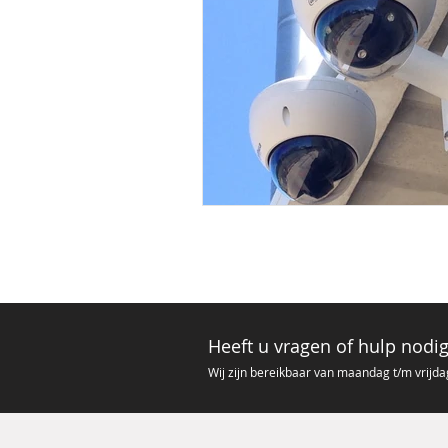
Heeft u vragen of hulp nodi
Wij zijn bere
ikbaar van ma
andag t/m vrijda