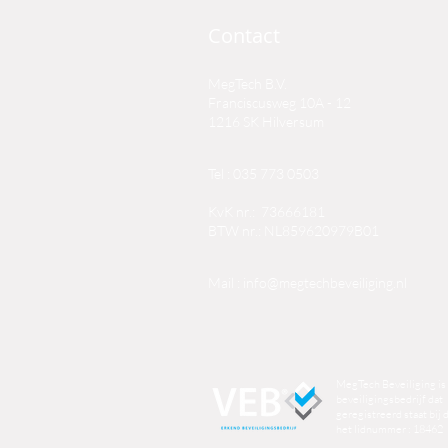
Contact
MegTech B.V.
Franciscusweg 10A - 12
1216 SK Hilversum
Tel : 035 773 0503
KvK nr.: 73666181
BTW nr.: NL859620979B01
Mail :
info@megtechbeveiliging.nl
MegTech Beveiliging is
beveiligingsbedrijf dat
geregistreerd staat bij
het lidnummer : 18462