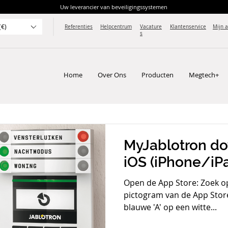
Uw leverancier van beveiligingssystemen
(€)
Referenties
Helpcentrum
Vacature
Klantenservice
Mijn 
s
Home
Over Ons
Producten
Megtech+
MyJablotron d
iOS (iPhone/iP
Open de App Store: Zoek op
pictogram van de App Store,
blauwe 'A' op een witte...