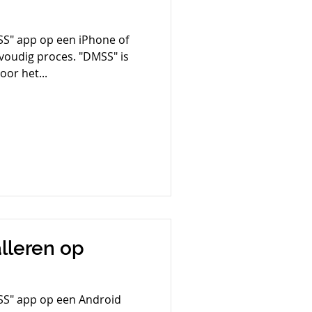
SS" app op een iPhone of
nvoudig proces. "DMSS" is
or het...
lleren op
MSS" app op een Android