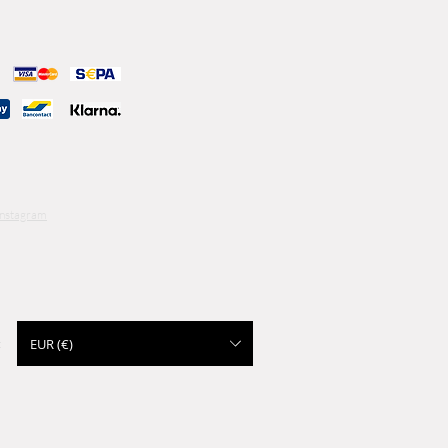
Instagram
EUR (€)
: