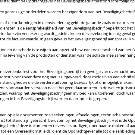
tel dient de Opdrachtgever het Beveiligingsbedrijf terstond schriftelijk o
ngen gebrekkige onderdelen worden het eigendom van het Beveiligingsbedrijf
tie of tekortkomingen in dienstverlening geldt de garantie zoals omschreve
en diensten is de aansprakelijkheid van het Beveiligingsbedrijf beperkt tot h
id door zijn verzekering wordt gedekt. Indien de verzekering in enig geval ge
tot de factuurwaarde. In geen geval is het Beveiligingsbedrijf aansprakelijk 
indien de schade is te wijten aan opzet of bewuste roekeloosheid van het B
jaar na levering van de producten of diensten waar de schade mee samenhang
en overeenkomst voor het Beveiligingsbedrijf ten gevolge van overmacht bezw
komst, voor zover deze nog niet is uitgevoerd, door middel van een schriftel
standigheden die de verdere uitvoering bezwaarlijk of onmogelijk maken.
ne voorwaarden verstaan naast hetgeen daaromtrent in de wet en jurisprud
en, waarop het Beveiligingsbedrijf geen invloed kan uitoefenen, doch waardoo
ngen in het Beveiligingsbedrijf worden daaronder begrepen.
men op alle documenten zoals tekeningen, afbeeldingen, technische beschri
t tot stand zijn gebracht, berusten bij het Beveiligingsbedrijf. Het is de O
igingsbedrijf deze documenten te verveelvoudigen, openbaar te maken of aa
t tot een Overeenkomst leidt, dient de Opdrachtgever alle tot die aanbied