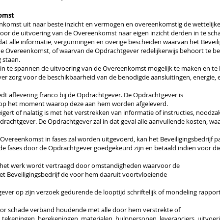
komst
eenkomst uit naar beste inzicht en vermogen en overeenkomstig de wettelijke
t voor de uitvoering van de Overeenkomst naar eigen inzicht derden in te sch
dat alle informatie, vergunningen en overige bescheiden waarvan het Beveil
de Overeenkomst, of waarvan de Opdrachtgever redelijkerwijs behoort te begri
g staan.
in te spannen de uitvoering van de Overeenkomst mogelijk te maken en te b
 zorg voor de beschikbaarheid van de benodigde aansluitingen, energie, e
dt aflevering franco bij de Opdrachtgever. De Opdrachtgever is
n op het moment waarop deze aan hem worden afgeleverd.
ert of nalatig is met het verstrekken van informatie of instructies, noodzake
rachtgever. De Opdrachtgever zal in dat geval alle aanvullende kosten, waa
Overeenkomst in fases zal worden uitgevoerd, kan het Beveiligingsbedrijf p
 fases door de Opdrachtgever goedgekeurd zijn en betaald indien voor die 
n het werk wordt vertraagd door omstandigheden waarvoor de
et Beveiligingsbedrijf de voor hem daaruit voortvloeiende
tgever op zijn verzoek gedurende de looptijd schriftelijk of mondeling rappo
voor schade verband houdende met alle door hem verstrekte of
 tekeningen, berekeningen, materialen, hulppersonen, leveranciers, uitvoe