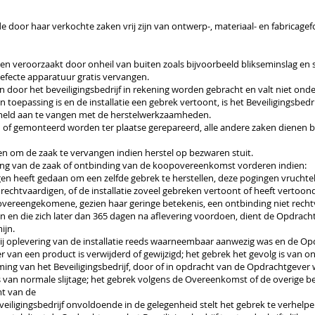
 de door haar verkochte zaken vrij zijn van ontwerp-, materiaal- en fabrica
ngen veroorzaakt door onheil van buiten zoals bijvoorbeeld blikseminslag en
efecte apparatuur gratis vervangen.
door het beveiligingsbedrijf in rekening worden gebracht en valt niet onde
n toepassing is en de installatie een gebrek vertoont, is het Beveiligingsbedr
meld aan te vangen met de herstelwerkzaamheden.
f gemonteerd worden ter plaatse gerepareerd, alle andere zaken dienen bij h
ezen om de zaak te vervangen indien herstel op bezwaren stuit.
ing van de zaak of ontbinding van de koopovereenkomst vorderen indien:
gen heeft gedaan om een zelfde gebrek te herstellen, deze pogingen vrucht
 rechtvaardigen, of de installatie zoveel gebreken vertoont of heeft verto
 overeengekomene, gezien haar geringe betekenis, een ontbinding niet recht
len en die zich later dan 365 dagen na aflevering voordoen, dient de Opdrach
ijn.
k bij oplevering van de installatie reeds waarneembaar aanwezig was en de 
 van een product is verwijderd of gewijzigd; het gebrek het gevolg is van 
g van het Beveiligingsbedrijf, door of in opdracht van de Opdrachtgever wi
 is van normale slijtage; het gebrek volgens de Overeenkomst of de overige
t van de
iligingsbedrijf onvoldoende in de gelegenheid stelt het gebrek te verhelpe