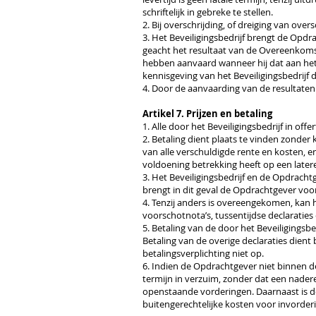
schriftelijk in gebreke te stellen.
2. Bij overschrijding, of dreiging van ove
3. Het Beveiligingsbedrijf brengt de Opd
geacht het resultaat van de Overeenkoms
hebben aanvaard wanneer hij dat aan het Be
kennisgeving van het Beveiligingsbedrijf d
4. Door de aanvaarding van de resultaten
Artikel 7. Prijzen en betaling
1. Alle door het Beveiligingsbedrijf in o
2. Betaling dient plaats te vinden zonder
van alle verschuldigde rente en kosten, e
voldoening betrekking heeft op een latere
3. Het Beveiligingsbedrijf en de Opdracht
brengt in dit geval de Opdrachtgever voo
4. Tenzij anders is overeengekomen, kan 
voorschotnota’s, tussentijdse declaraties 
5. Betaling van de door het Beveiligings
Betaling van de overige declaraties dien
betalingsverplichting niet op.
6. Indien de Opdrachtgever niet binnen de 
termijn in verzuim, zonder dat een nadere
openstaande vorderingen. Daarnaast is de
buitengerechtelijke kosten voor invorderi