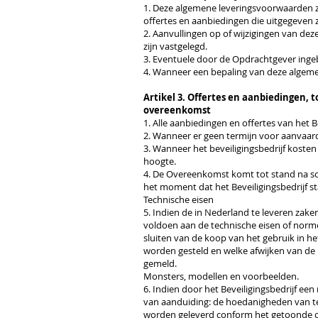
1. Deze algemene leveringsvoorwaarden zi
offertes en aanbiedingen die uitgegeven zi
2. Aanvullingen op of wijzigingen van dez
zijn vastgelegd.
3. Eventuele door de Opdrachtgever ing
4. Wanneer een bepaling van deze algemen
Artikel 3. Offertes en aanbiedingen,
overeenkomst
1. Alle aanbiedingen en offertes van het B
2. Wanneer er geen termijn voor aanvaardi
3. Wanneer het beveiligingsbedrijf kosten
hoogte.
4. De Overeenkomst komt tot stand na sch
het moment dat het Beveiligingsbedrijf s
Technische eisen
5. Indien de in Nederland te leveren zake
voldoen aan de technische eisen of norm
sluiten van de koop van het gebruik in h
worden gesteld en welke afwijken van de
gemeld.
Monsters, modellen en voorbeelden.
6. Indien door het Beveiligingsbedrijf een
van aanduiding: de hoedanigheden van te 
worden geleverd conform het getoonde of