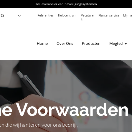
Uw leverancier van beveiligingssystemen
(€)
Referenties
Helpcentrum
Vacature
Klantenservice
Mijn 
s
Home
Over Ons
Producten
Megtech+
e Voorwaarden
die wij hanteren voor ons bedrijf.