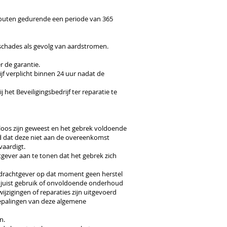
gefouten gedurende een periode van 365
 schades als gevolg van aardstromen.
r de garantie.
ijf verplicht binnen 24 uur nadat de
et Beveiligingsbedrijf ter reparatie te
eloos zijn geweest en het gebrek voldoende
ond dat deze niet aan de overeenkomst
vaardigt.
tgever aan te tonen dat het gebrek zich
Opdrachtgever op dat moment geen herstel
onjuist gebruik of onvoldoende onderhoud
jzigingen of reparaties zijn uitgevoerd
 bepalingen van deze algemene
n.