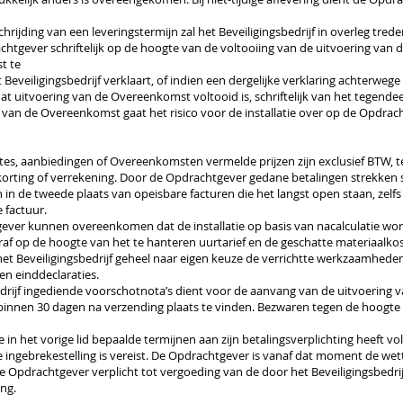
rschrijding van een leveringstermijn zal het Beveiligingsbedrijf in overleg tr
rachtgever schriftelijk op de hoogte van de voltooiing van de uitvoering v
t te
veiligingsbedrijf verklaart, of indien een dergelijke verklaring achterwege b
at uitvoering van de Overeenkomst voltooid is, schriftelijk van het tegendeel
 van de Overeenkomst gaat het risico voor de installatie over op de Opdrac
ffertes, aanbiedingen of Overeenkomsten vermelde prijzen zijn exclusief BTW, 
 korting of verrekening. Door de Opdrachtgever gedane betalingen strekken s
n in de tweede plaats van opeisbare facturen die het langst open staan, zel
 factuur.
gever kunnen overeenkomen dat de installatie op basis van nacalculatie word
raf op de hoogte van het te hanteren uurtarief en de geschatte materiaalko
het Beveiligingsbedrijf geheel naar eigen keuze de verrichtte werkzaamhede
en einddeclaraties.
bedrijf ingediende voorschotnota’s dient voor de aanvang van de uitvoering
t binnen 30 dagen na verzending plaats te vinden. Bezwaren tegen de hoogte 
in het vorige lid bepaalde termijnen aan zijn betalingsverplichting heeft vol
 ingebrekestelling is vereist. De Opdrachtgever is vanaf dat moment de wet
 Opdrachtgever verplicht tot vergoeding van de door het Beveiligingsbedrijf
ng.