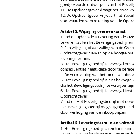
goedgekeurde ontwerpen van het Beveilig
11. De Opdrachtgever draagt het risico v
12. De Opdrachtgever vrijwaart het Beve
voorwaarden voorrekening van de Opdrach
Artikel 5. Wijziging overeenkomst
1. Indien tijdens de uitvoering van de Ov
te vullen, zullen het Beveiligingsbedrijf 
2. Een wijziging of aanvulling van de Ove
Opdrachtgever hiervan op de hoogte bre
leveringstermijn.
3. Het Beveiligingsbedrijf is bevoegd om
consequenties heeft, deze door te bereke
4. De verrekening van het meer- of minder
5. Het Beveiligingsbedrijf is niet bevoe
die het Beveiligingsbedrijf te verwijten zijn
6. Het Beveiligingsbedrijf is bevoegd ko
Opdrachtgever.
7. Indien Het Beveiligingsbedrijf met de w
Het Beveiligingsbedrijf mag stijgingen i
door verhoging van de inkoopprijzen.
Artikel 6. Leveringstermijn en volto
1. Het Beveiligingsbedrijf zal zich insp
levertijd is geen fatale termijn, tenzij ui