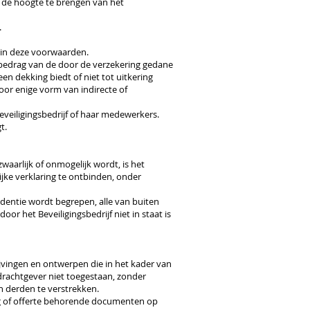
p de hoogte te brengen van het
.
n in deze voorwaarden.
et bedrag van de door de verzekering gedane
en dekking biedt of niet tot uitkering
voor enige vorm van indirecte of
eveiligingsbedrijf of haar medewerkers.
t.
aarlijk of onmogelijk wordt, is het
ijke verklaring te ontbinden, onder
entie wordt begrepen, alle van buiten
r het Beveiligingsbedrijf niet in staat is
jvingen en ontwerpen die in het kader van
pdrachtgever niet toegestaan, zonder
n derden te verstrekken.
ing of offerte behorende documenten op