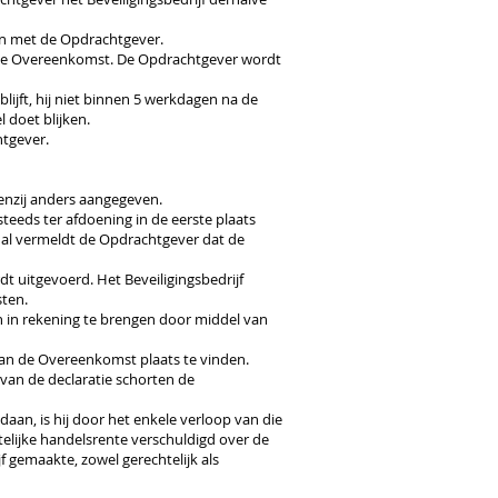
eden met de Opdrachtgever.
an de Overeenkomst. De Opdrachtgever wordt
lijft, hij niet binnen 5 werkdagen na de
 doet blijken.
htgever.
tenzij anders aangegeven.
teeds ter afdoening in de eerste plaats
fs al vermeldt de Opdrachtgever dat de
t uitgevoerd. Het Beveiligingsbedrijf
sten.
n in rekening te brengen door middel van
 van de Overeenkomst plaats te vinden.
van de declaratie schorten de
daan, is hij door het enkele verloop van die
telijke handelsrente verschuldigd over de
 gemaakte, zowel gerechtelijk als