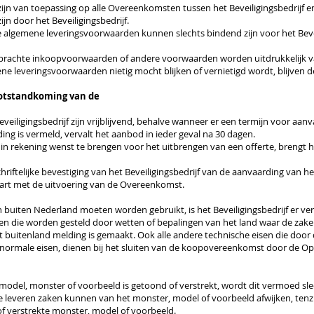
jn van toepassing op alle Overeenkomsten tussen het Beveiligingsbedrijf 
jn door het Beveiligingsbedrijf.
e algemene leveringsvoorwaarden kunnen slechts bindend zijn voor het Beveil
ebrachte inkoopvoorwaarden of andere voorwaarden worden uitdrukkelijk 
e leveringsvoorwaarden nietig mocht blijken of vernietigd wordt, blijven de
 totstandkoming van de
eveiligingsbedrijf zijn vrijblijvend, behalve wanneer er een termijn voor aan
ng is vermeld, vervalt het aanbod in ieder geval na 30 dagen.
 in rekening wenst te brengen voor het uitbrengen van een offerte, brengt 
riftelijke bevestiging van het Beveiligingsbedrijf van de aanvaarding van 
tart met de uitvoering van de Overeenkomst.
n buiten Nederland moeten worden gebruikt, is het Beveiligingsbedrijf er ve
en die worden gesteld door wetten of bepalingen van het land waar de zake
et buitenland melding is gemaakt. Ook alle andere technische eisen die doo
 normale eisen, dienen bij het sluiten van de koopovereenkomst door de O
 model, monster of voorbeeld is getoond of verstrekt, wordt dit vermoed slech
leveren zaken kunnen van het monster, model of voorbeeld afwijken, tenzij
 verstrekte monster, model of voorbeeld.