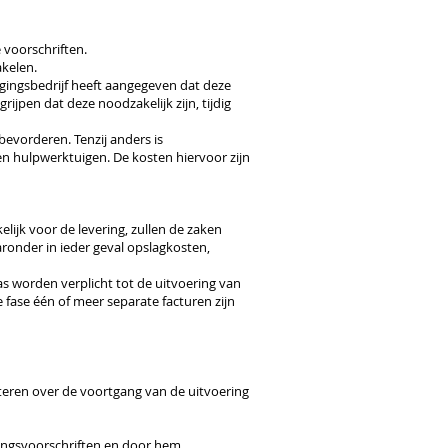
 voorschriften.
akelen.
igingsbedrijf heeft aangegeven dat deze
jpen dat deze noodzakelijk zijn, tijdig
evorderen. Tenzij anders is
n hulpwerktuigen. De kosten hiervoor zijn
lijk voor de levering, zullen de zaken
ronder in ieder geval opslagkosten,
as worden verplicht tot de uitvoering van
fase één of meer separate facturen zijn
rteren over de voortgang van de uitvoering
ringsvoorschriften en door hem