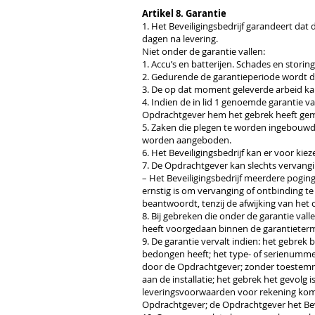
Artikel 8. Garantie
1. Het Beveiligingsbedrijf garandeert dat
dagen na levering.
Niet onder de garantie vallen:
1. Accu’s en batterijen. Schades en stori
2. Gedurende de garantieperiode wordt d
3. De op dat moment geleverde arbeid kan 
4. Indien de in lid 1 genoemde garantie va
Opdrachtgever hem het gebrek heeft ge
5. Zaken die plegen te worden ingebouwd o
worden aangeboden.
6. Het Beveiligingsbedrijf kan er voor ki
7. De Opdrachtgever kan slechts vervang
– Het Beveiligingsbedrijf meerdere pogin
ernstig is om vervanging of ontbinding te
beantwoordt, tenzij de afwijking van het
8. Bij gebreken die onder de garantie val
heeft voorgedaan binnen de garantieterm
9. De garantie vervalt indien: het gebre
bedongen heeft; het type- of serienummer
door de Opdrachtgever; zonder toestemmin
aan de installatie; het gebrek het gevolg
leveringsvoorwaarden voor rekening kom
Opdrachtgever; de Opdrachtgever het Beve