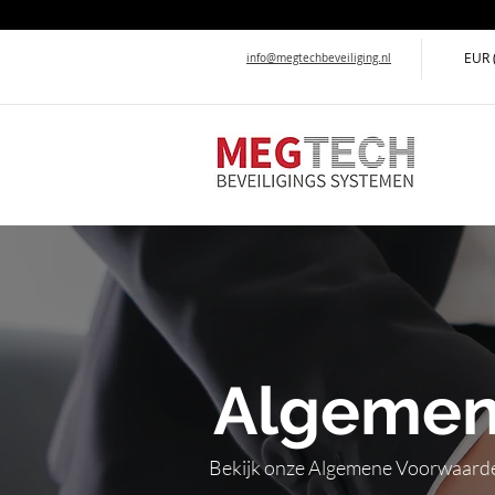
EUR 
info@megtechbeveiliging.nl
Algemen
Bekijk onze Algemene Voorwaarden 