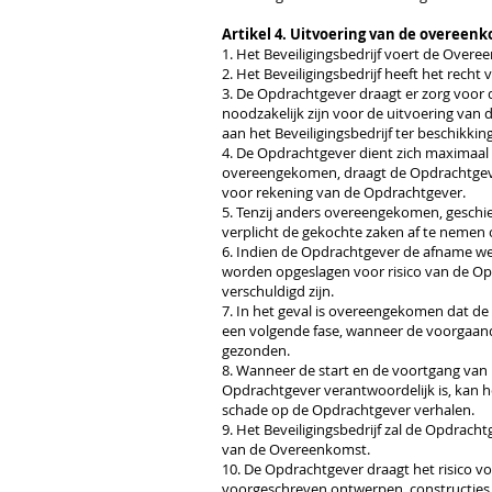
Artikel 4. Uitvoering van de overeen
1. Het Beveiligingsbedrijf voert de Over
2. Het Beveiligingsbedrijf heeft het rech
3. De Opdrachtgever draagt er zorg voor 
noodzakelijk zijn voor de uitvoering van 
aan het Beveiligingsbedrijf ter beschikkin
4. De Opdrachtgever dient zich maximaal 
overeengekomen, draagt de Opdrachtgever
voor rekening van de Opdrachtgever.
5. Tenzij anders overeengekomen, geschie
verplicht de gekochte zaken af te neme
6. Indien de Opdrachtgever de afname weig
worden opgeslagen voor risico van de Opd
verschuldigd zijn.
7. In het geval is overeengekomen dat de 
een volgende fase, wanneer de voorgaande
gezonden.
8. Wanneer de start en de voortgang va
Opdrachtgever verantwoordelijk is, kan h
schade op de Opdrachtgever verhalen.
9. Het Beveiligingsbedrijf zal de Opdrach
van de Overeenkomst.
10. De Opdrachtgever draagt het risico 
voorgeschreven ontwerpen, constructies,