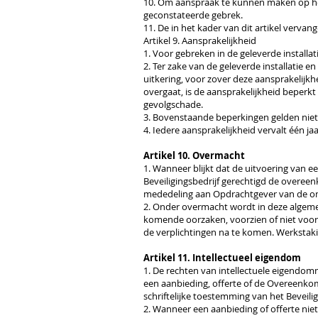
10. Om aanspraak te kunnen maken op hers
geconstateerde gebrek.
11. De in het kader van dit artikel verva
Artikel 9. Aansprakelijkheid
1. Voor gebreken in de geleverde installa
2. Ter zake van de geleverde installatie 
uitkering, voor zover deze aansprakelijkhe
overgaat, is de aansprakelijkheid beperkt 
gevolgschade.
3. Bovenstaande beperkingen gelden niet 
4. Iedere aansprakelijkheid vervalt één 
Artikel 10. Overmacht
1. Wanneer blijkt dat de uitvoering van e
Beveiligingsbedrijf gerechtigd de overeen
mededeling aan Opdrachtgever van de om
2. Onder overmacht wordt in deze algeme
komende oorzaken, voorzien of niet voorzi
de verplichtingen na te komen. Werkstaki
Artikel 11. Intellectueel eigendom
1. De rechten van intellectuele eigendom
een aanbieding, offerte of de Overeenkoms
schriftelijke toestemming van het Beveil
2. Wanneer een aanbieding of offerte nie