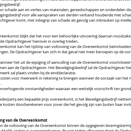
ingsbedrijf.
oor schade aan en verlies van materialen, gereedschappen en onderdelen die
iligingsbedrijf voor alle aanspraken van derden verband houdende met sch
tgever komt, met inbegrip van schade als gevolg van inbreuken op intelle
ereenkomst blijkt dat het voor een behoorlijke uitvoering daarvan noodzakel
en de Opdrachtgever hierover in overleg treden.
reenkomst kan het tijdstip van voltooiing van de Overeenkomst beïnvloeden. 
ngen. De Opdrachtgever kan zich in dat geval niet meer beroepen op de o
 wanneer het uit de wijziging of aanvulling van de Overeenkomst voortvloeie
nen aan de Opdrachtgever. Het Beveiligingsbedrijf zal de Opdrachtgever hi
werk zal plaats vinden bij de einddeclaratie.
gd kosten voor meerwerk in rekening te brengen wanneer de oorzaak van he
.
stenverhogende omstandigheden waaraan een wettelijk voorschrift ten gronds
ederpartij een bepaalde prijs overeenkomt, is het Beveiligingsbedrijf niettem
n de kosten doorberekenen voor zover die het gevolg zijn van buiten haar in
oiing van de Overeenkomst
annen de voltooiing van de Overeenkomst binnen de opgegeven leveringsterm
tdrukkelijk anders is overeengekomen. Bij niet-tijdige aflevering dient de Opd