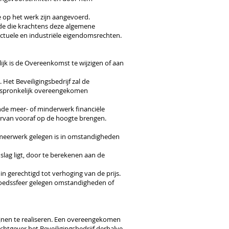
 op het werk zijn aangevoerd.
ade die krachtens deze algemene
ctuele en industriële eigendomsrechten.
ijk is de Overeenkomst te wijzigen of aan
Het Beveiligingsbedrijf zal de
orspronkelijk overeengekomen
nde meer- of minderwerk financiële
ervan vooraf op de hoogte brengen.
t meerwerk gelegen is in omstandigheden
lag ligt, door te berekenen aan de
in gerechtigd tot verhoging van de prijs.
vloedssfeer gelegen omstandigheden of
ijnen te realiseren. Een overeengekomen
rachtgever het Beveiligingsbedrijf derhalve