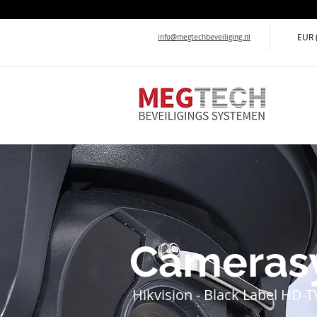
EUR 
info@megtechbeveiliging.nl
Cameras
Hikvision - Black Label HD-T