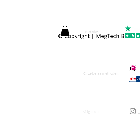
 een erkend
Trustpilot :
 de VEB met
© Copyright | MegTech B.V.
Onze betaalmethodes :
n Benelux
Volg ons op :
ngen!