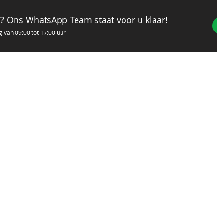
g? Ons WhatsApp Team staat voor u klaar!
g van 09
:00 tot 17:00 uur
Sitemap
Openingstijden
Home
Maandag
08:00 - 17:00
Over Ons
Dinsdag
08:00 - 17:00
Producten
Woensdag
08:00 - 17:00
Vacatures
Donderdag
08:00 - 17:00
Vrijdag
Referenties
08:00 - 17:00
Zaterdag
Gesloten
Helpcentrum
Zondag
Gesloten
Contact