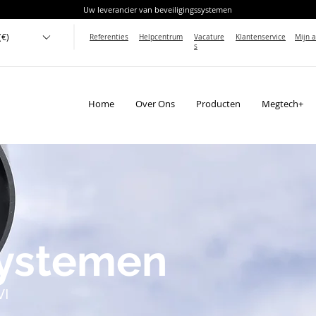
Uw leverancier van beveiligingssystemen
(€)
Referenties
Helpcentrum
Vacature
Klantenservice
Mijn 
s
Home
Over Ons
Producten
Megtech+
ystemen
VI