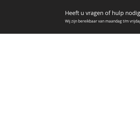
Heeft u vragen of hulp nodi
Wij zijn bere
ikbaar van ma
andag t/m vrijda
Contact
MegTech B.V.
Franciscusweg 10A - 12
1216 SK Hilversum
Tel : 035 773 0503
KvK nr.: 73666181
BTW nr.: NL859620979B01
Mail :
info@megtechbeveiliging.nl