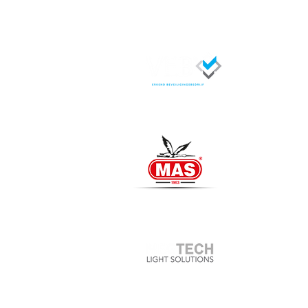
MegTech Beveiliging is
beveiligingsbedrijf dat
geregistreerd staat bij
het lidnummer : 18462
MAS Intercom
Officiële importeur va
Meer weten >>
MegTech Light Solutions
Voor al uw LED-verlichti
Bezoek website >>