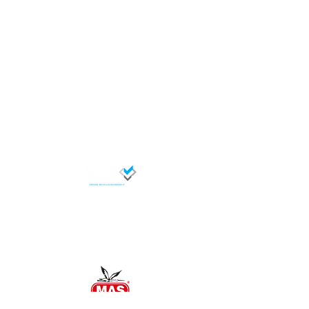
MegTech B.V.
Algemene Voorwaarden
Over Ons
FAQ
MegTech Beveiliging is een erkend
beveiligingsbedrijf dat
geregistreerd staat bij de VEB met
het lidnummer : 18462