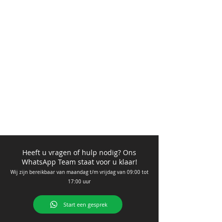
Heeft u vragen of hulp nodig? Ons
WhatsApp Team staat voor u klaar!
Wij zijn bere
ikbaar van ma
andag t/m vrijdag van 09
:00 tot
17:00 uur
Start een gesprek