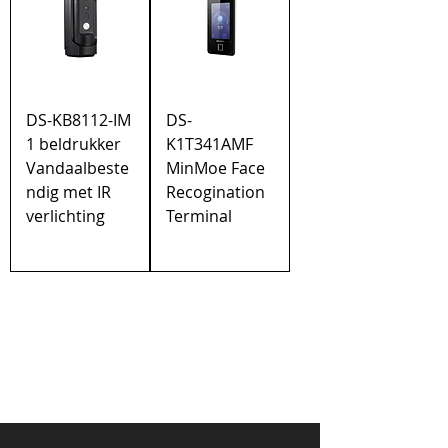
DS-KB8112-IM
DS-
1 beldrukker
K1T341AMF
Vandaalbeste
MinMoe Face
ndig met IR
Recogination
verlichting
Terminal