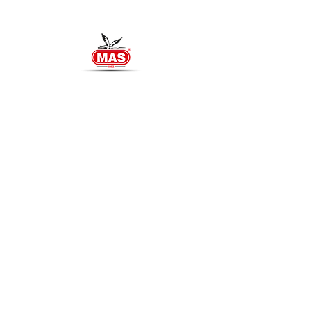
MAS Intercom
Officiële importeur van Benelux
Meer weten >>
MegTech Light Solutions
Voor al uw LED-verlichtingen!
Bezoek website >>
MegTech B.V. is een erkend bedrijf