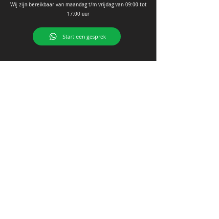
Wij zijn bere
ikbaar van ma
andag t/m vrijdag van 09
:00 tot
17:00 uur
Start een gesprek
Contact
MegTech B.V.
Franciscusweg 10A - 12
1216 SK Hilversum
Tel :
035 773 0503
KvK nr.:
73666181
BTW nr.: NL859620979B01
Mail :
info@megtechbeveiliging.nl
Sitemap